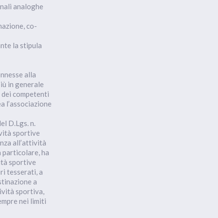
ionali analoghe
mazione, co-
nte la stipula
onnesse alla
iù in generale
i dei competenti
ea l’associazione
el D.Lgs. n.
vità sportive
nza all’attività
n particolare, ha
ità sportive
i tesserati, a
stinazione a
ività sportiva,
mpre nei limiti