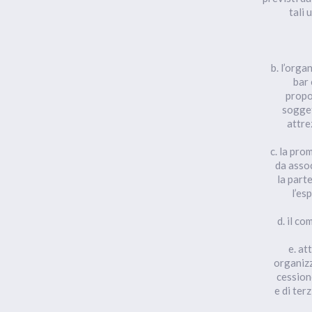
tali 
b. l’orga
bar 
propo
sogget
attre
c. la pro
da assoc
la part
l’es
d. il co
e. at
organizz
cession
e di ter