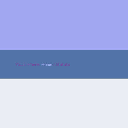
STATUTO
CONTATTI
You are here:
Home
/
Statuto