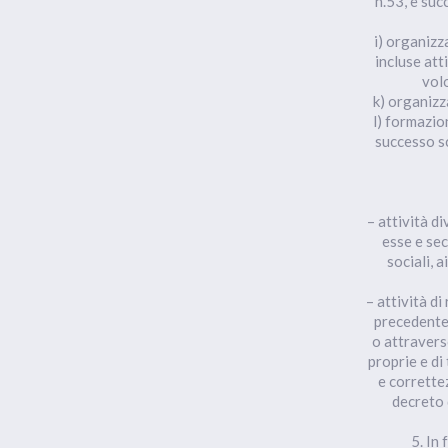
n.53, e suc
i) organizza
incluse att
volo
k) organizza
l) formazio
successo sc
– attività d
esse e sec
sociali, a
– attività di
precedente,
o attravers
proprie e di 
e correttez
decreto d
5. In