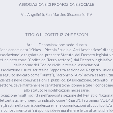
ASSOCIAZIONE DI PROMOZIONE SOCIALE
Via Angelini 5, San Martino Siccomario, PV
TITOLO I – COSTITUZIONE E SCOPI
Art.1 – Denominazione-sede-durata
zione denominata “Kirkes – Piccola Scuola di Arti Acrobatiche”, di seg
sociazione”, è regolata dal presente Statuto, dal Decreto legislativ
nti indicato come “Codice del Terzo settore”), dal Decreto legislativ
dalle norme del Codice civile in tema di associazioni.
associazione risulti iscritta nell’apposita sezione del Registro Unico
i seguito indicato come “Runts”), l’acronimo “APS” dovrà essere utili
ndenza e nelle comunicazioni al pubblico. L’Associazione, ottenuto il
zo settore, deve mantenere le caratteristiche idonee a tale riconoscim
allo statuto le modificazioni necessarie.
sociazione risulti iscritta nell’apposita sezione del Registro Nazional
lettantistiche (di seguito indicato come “Rnasd”), l’acronimo “ASD” 
negli atti, nella corrispondenza e nelle comunicazioni al pubblico. L’A
l riconoscimento ai fini sportivi, deve mantenere le caratteristiche id