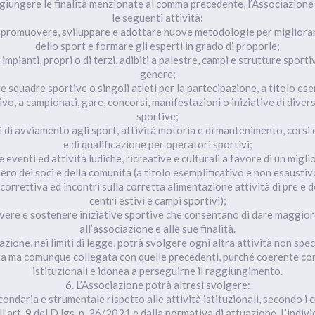
aggiungere le finalità menzionate al comma precedente, l’Associazion
le seguenti attività:
, promuovere, sviluppare e adottare nuove metodologie per migliorar
dello sport e formare gli esperti in grado di proporle;
 impianti, propri o di terzi, adibiti a palestre, campi e strutture sporti
genere;
e squadre sportive o singoli atleti per la partecipazione, a titolo ese
vo, a campionati, gare, concorsi, manifestazioni o iniziative di divers
sportive;
si di avviamento agli sport, attività motoria e di mantenimento, corsi
e di qualificazione per operatori sportivi;
 eventi ed attività ludiche, ricreative e culturali a favore di un miglio
ero dei soci e della comunità (a titolo esemplificativo e non esaustivo
correttiva ed incontri sulla corretta alimentazione attività di pre e 
centri estivi e campi sportivi);
ere e sostenere iniziative sportive che consentano di dare maggiore
all’associazione e alle sue finalità.
iazione, nei limiti di legge, potrà svolgere ogni altra attività non spe
 ma comunque collegata con quelle precedenti, purché coerente con 
istituzionali e idonea a perseguirne il raggiungimento.
6. L’Associazione potrà altresì svolgere:
condaria e strumentale rispetto alle attività istituzionali, secondo i cri
ll’art. 9 del D.lgs. n. 36/2021 e dalla normativa di attuazione. L’indiv