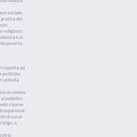
con finalità
esse sociale,
 pratica del
colo;
 o religioso;
lastica e al
ella povertà
i rispetto ad
e politiche
ri attività
i cui al comma
 al pubblico
ando risorse
à, trasparenza
ti di cui al
 d.lgs. n.
potrà: