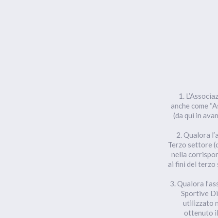
1. L’Associa
anche come “As
(da qui in ava
2. Qualora l’
Terzo settore (d
nella corrispo
ai fini del ter
3. Qualora l’as
Sportive Di
utilizzato 
ottenuto i