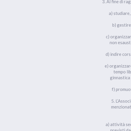
3. Al fine di r
a) studiare
b) gestire
c) organizzar
non esausti
d) indire cor
e) organizzare
tempo lib
ginnastica 
f) promuov
5. L’Assoc
menzionata
a) attività se
previsti da