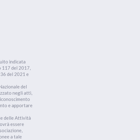
uito indicata
o 117 del 2017,
o 36 del 2021 e
 Nazionale del
zzato negli atti,
 riconoscimento
ento e apportare
e delle Attività
dovrà essere
ssociazione,
onee a tale