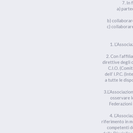
7. In
a) parte
b) collaborar
c) collaborar
1. L’Associ
2. Con l’affil
direttive degli 
C.I.O. (Comit
dell’ I.P.C. (
a tutte le dis
3.L’Associazione
osservare l
Federazioni 
4. L’Associa
riferimento in m
competenti de