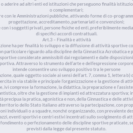
o aderire ad altri enti ed istituzioni che perseguono finalità istituz
o complementari;
re con le Amministrazioni pubbliche, attivando forme di co-program
progettazione, accreditamento, partenariati e convenzioni;
 con i soggetti privati, persone fisiche ed enti, preferibilmente media
di specifici accordi contrattuali.
Art.3 – Finalità e attività
azione ha per finalità lo sviluppo e la diffusione di attività sportive c
on particolare riguardo alla discipline della Ginnastica Acrobatica e p
e sportive considerate ammissibili dai regolamenti e dalle disposizion
sportiva. Attraverso lo strumento dell’arte e dell’espressione corpor
intende consentire uno sviluppo positivo tra le persone
azione, quale oggetto sociale ai sensi dell’art. 7, comma 1, lettera b) d
rcita in via stabile e principale l’organizzazione e la gestione di atti
e, ivi comprese la formazione, la didattica, la preparazione e l’assiste
ntistica, oltre che la gestione di impianti ed attrezzatura sportiva; i
tà precipua la pratica, agonistica e non, della Ginnastica e delle attiv
territorio dello Stato italiano attraverso la partecipazione, con propr
oni individuali o a squadre, nonché organizzando, con prevalente de
zzi, eventi sportivi e centri estivi incentrati sullo svolgimento di att
fondimento o perfezionamento delle discipline sportive praticate, se
previsti dalla legge dal presente statuto.