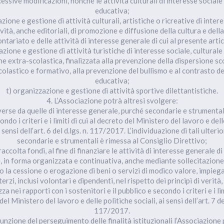
cessive modificazioni, nonché le attività culturali di interesse sociale 
educativa;
zione e gestione di attività culturali, artistiche o ricreative di inter
ività, anche editoriali, di promozione e diffusione della cultura e della
ntariato e delle attività di interesse generale di cui al presente arti
zione e gestione di attività turistiche di interesse sociale, culturale
ne extra-scolastica, finalizzata alla prevenzione della dispersione sco
olastico e formativo, alla prevenzione del bullismo e al contrasto d
educativa;
t) organizzazione e gestione di attività sportive dilettantistiche.
4. L’Associazione potrà altresì svolgere:
iverse da quelle di interesse generale, purché secondarie e strumental
ondo i criteri e i limiti di cui al decreto del Ministero del lavoro e dell
i sensi dell’art. 6 del d.lgs. n. 117/2017. L’individuazione di tali ulterio
secondarie e strumentali è rimessa al Consiglio Direttivo;
 raccolta fondi, al fine di finanziare le attività di interesse generale d
 in forma organizzata e continuativa, anche mediante sollecitazione
o la cessione o erogazione di beni o servizi di modico valore, impieg
terzi, inclusi volontari e dipendenti, nel rispetto dei principi di verit
za nei rapporti con i sostenitori e il pubblico e secondo i criteri e i limi
el Ministero del lavoro e delle politiche sociali, ai sensi dell’art. 7 del
117/2017.
 funzione del perseguimento delle finalità istituzionali l’Associazione 