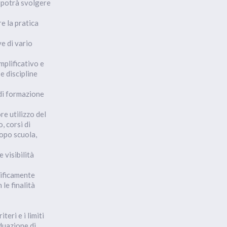
e potrà svolgere
e la pratica
ve di vario
mplificativo e
e discipline
 di formazione
re utilizzo del
, corsi di
dopo scuola,
 visibilità
cificamente
le finalità
teri e i limiti
iduazione di