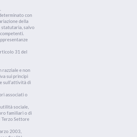
.
 determinato con
ariazione della
statutaria, salvo
 competenti.
rappresentanze
articolo 31 del
n razziale e non
va sui principi
 sull’attività di
pri associati o
utilità sociale,
oro familiari o di
el Terzo Settore
marzo 2003,