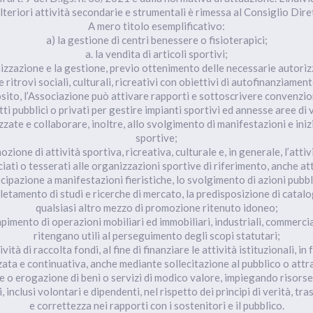
ulteriori attività secondarie e strumentali è rimessa al Consiglio Dire
A mero titolo esemplificativo:
a) la gestione di centri benessere o fisioterapici;
a. la vendita di articoli sportivi;
nizzazione e la gestione, previo ottenimento delle necessarie autoriz
e ritrovi sociali, culturali, ricreativi con obiettivi di autofinanziament
sito, l’Associazione può attivare rapporti e sottoscrivere convenzio
ti pubblici o privati per gestire impianti sportivi ed annesse aree di 
zzate e collaborare, inoltre, allo svolgimento di manifestazioni e iniz
sportive;
mozione di attività sportiva, ricreativa, culturale e, in generale, l’attiv
iati o tesserati alle organizzazioni sportive di riferimento, anche a
ecipazione a manifestazioni fieristiche, lo svolgimento di azioni pubbli
pletamento di studi e ricerche di mercato, la predisposizione di catalo
qualsiasi altro mezzo di promozione ritenuto idoneo;
mpimento di operazioni mobiliari ed immobiliari, industriali, commercia
ritengano utili al perseguimento degli scopi statutari;
tività di raccolta fondi, al fine di finanziare le attività istituzionali, in
ata e continuativa, anche mediante sollecitazione al pubblico o attr
e o erogazione di beni o servizi di modico valore, impiegando risorse
zi, inclusi volontari e dipendenti, nel rispetto dei principi di verità, tr
e correttezza nei rapporti con i sostenitori e il pubblico.