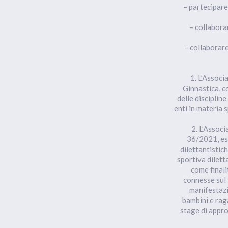
– partecipare 
– collabora
– collaborare
1. L’Associ
Ginnastica, c
delle disciplin
enti in materia 
2. L’Associ
36/2021, ese
dilettantistich
sportiva diletta
come finali
connesse sul 
manifestazi
bambini e raga
stage di appro