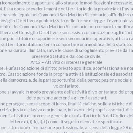
riconoscimento e apportare allo statuto le modificazioni necessarie.
4. Essa opera prevalentemente nel territorio della provincia di Pavia
ne ha sede legale nel Comune di San Martino Siccomario, all’indirizzo
onsiglio Direttivo e pubblicizzato nelle forme di legge. L’eventuale v
’ambito del Comune di San Martino Siccomario non comporta modifica 
libera del Consiglio Direttivo e successiva comunicazione agli uffici
ione può istituire o sopprimere sedi secondarie e operative, uffici o 
sul territorio italiano senza comportare una modifica dello statuto.
one ha durata illimitata, salve le cause di scioglimento previste dall’
presente Statuto e dal codice civile.
Art.2 – Attività di interesse generale
ne, è un’associazione di diritto privato apolitica, aconfessionale e no
cro. L’associazione fonda la propria attività istituzionale ed associati
ella democrazia, delle pari opportunità, della partecipazione sociale e
volontariato.
one si avvale in modo prevalente dell’attività di volontariato dei pro
delle persone aderenti agli enti associati.
ne persegue, senza scopo di lucro, finalità civiche, solidaristiche e di 
cizio, in via esclusiva o principale, in favore dei propri associati, di l
guenti attività di interesse generale di cui all’articolo 5 del Codice d
lettere d), i), k), l), t) come di seguito elencate e specificate:
one, istruzione e formazione professionale, ai sensi della legge 28 