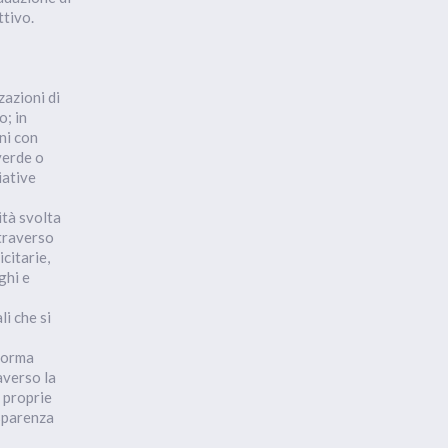
ttivo.
zazioni di
o; in
ni con
verde o
iative
ità svolta
ttraverso
citarie,
ghi e
li che si
 forma
averso la
 proprie
asparenza