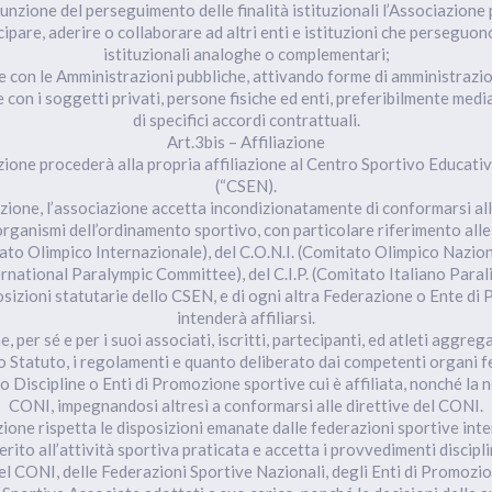
 funzione del perseguimento delle finalità istituzionali l’Associazione 
cipare, aderire o collaborare ad altri enti e istituzioni che perseguono
istituzionali analoghe o complementari;
e con le Amministrazioni pubbliche, attivando forme di amministrazi
e con i soggetti privati, persone fisiche ed enti, preferibilmente media
di specifici accordi contrattuali.
Art.3bis – Affiliazione
azione procederà alla propria affiliazione al Centro Sportivo Educati
(“CSEN).
iazione, l’associazione accetta incondizionatamente di conformarsi al
organismi dell’ordinamento sportivo, con particolare riferimento alle
ato Olimpico Internazionale), del C.O.N.I. (Comitato Olimpico Nazion
International Paralympic Committee), del C.I.P. (Comitato Italiano Para
posizioni statutarie dello CSEN, e di ogni altra Federazione o Ente di
intenderà affiliarsi.
, per sé e per i suoi associati, iscritti, partecipanti, ed atleti aggreg
o Statuto, i regolamenti e quanto deliberato dai competenti organi fe
o Discipline o Enti di Promozione sportive cui è affiliata, nonché la 
CONI, impegnandosi altresì a conformarsi alle direttive del CONI.
zione rispetta le disposizioni emanate dalle federazioni sportive inte
erito all’attività sportiva praticata e accetta i provvedimenti discipli
l CONI, delle Federazioni Sportive Nazionali, degli Enti di Promozi