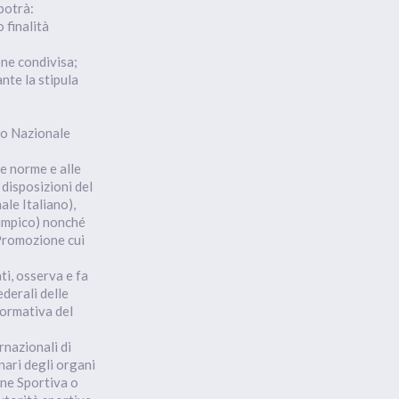
potrà:
 finalità
one condivisa;
nte la stipula
vo Nazionale
le norme e alle
 disposizioni del
ale Italiano),
limpico) nonché
 Promozione cui
ati, osserva e fa
derali delle
normativa del
rnazionali di
nari degli organi
one Sportiva o