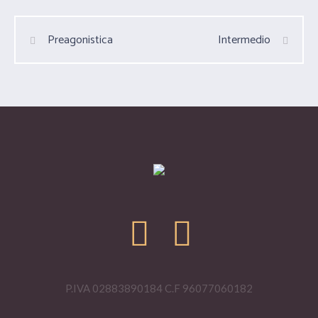
Preagonistica
Intermedio
P.IVA 02883890184 C.F 96077060182