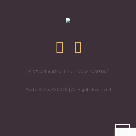
P.IVA 02883890184 C.F 96077060182
A.S.D. Kirkes © 2018 | All Rights Reserved