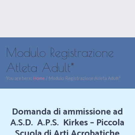
Modulo Registrazione
Atleta Adult*
You are here:
Home
/
Modulo Registrazione Atleta Adult*
Domanda di ammissione ad
A.S.D.
A.P.S.
Kirkes – Piccola
Scuola di Arti Acrobatiche