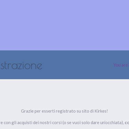
LE NOSTRE ATTIVITÀ
PRODUZIONI
EVENTI
GALLERY
strazione
You are
Grazie per esserti registrato su sito di Kirkes!
 con gli acquisti dei nostri corsi (o se vuoi solo dare un’occhiata),
co